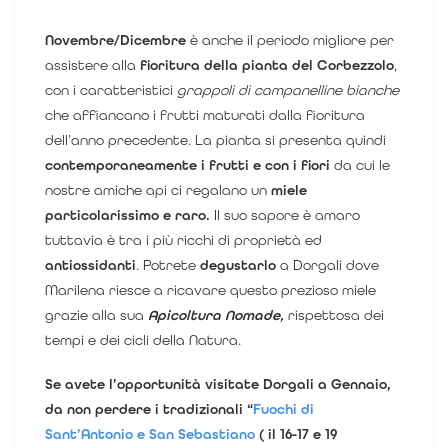
Novembre/Dicembre
è anche il periodo migliore per
assistere alla
fioritura della pianta del Corbezzolo
,
con i caratteristici
grappoli di campanelline bianche
che affiancano i frutti maturati dalla fioritura
dell’anno precedente. La pianta si presenta quindi
contemporaneamente i frutti e con i fiori
da cui le
nostre amiche api ci regalano un
miele
particolarissimo e raro.
Il suo sapore è amaro
tuttavia è tra i più ricchi di proprietà ed
antiossidanti
. Potrete
degustarlo
a Dorgali dove
Marilena riesce a ricavare questo prezioso miele
grazie alla sua
Apicoltura Nomade,
rispettosa dei
tempi e dei cicli della Natura.
Se avete l’opportunità visitate Dorgali a Gennaio,
da non perdere i tradizionali “
Fuochi di
Sant’Antonio e San Sebastiano
( il 16-17 e 19