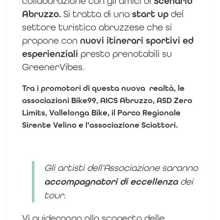
collaborazione con gli amici di
Scenario
Abruzzo.
Si tratta di una
start up
del
settore turistico abruzzese che si
propone con
nuovi itinerari sportivi ed
esperienziali
presto prenotabili su
GreenerVibes.
Tra i promotori di questa nuova realtà, le
associazioni Bike99, AICS Abruzzo, ASD Zero
Limits, Vallelonga Bike, il Parco Regionale
Sirente Velino e l’associazione Sciattori.
Gli artisti dell’Associazione saranno
accompagnatori di eccellenza
dei
tour
.
Vi guideranno alla scoperta delle