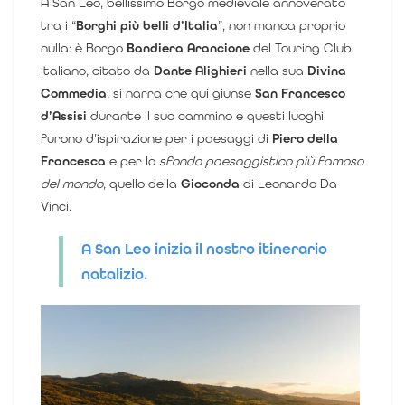
A San Leo, bellissimo Borgo medievale annoverato
tra i “
Borghi più belli d’Italia
”, non manca proprio
nulla: è Borgo
Bandiera Arancione
del Touring Club
Italiano, citato da
Dante Alighieri
nella sua
Divina
Commedia
, si narra che qui giunse
San Francesco
d’Assisi
durante il suo cammino e questi luoghi
furono d’ispirazione per i paesaggi di
Piero della
Francesca
e per lo
sfondo paesaggistico più famoso
del mondo
, quello della
Gioconda
di Leonardo Da
Vinci.
A San Leo inizia il nostro itinerario
natalizio.