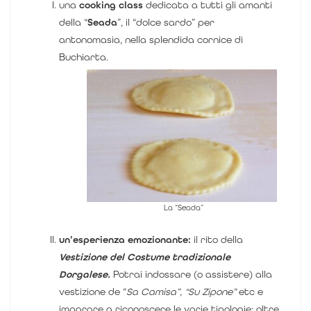
una
cooking class
dedicata a tutti gli amanti
della “
Seada
”, il “dolce sardo” per
antonomasia, nella splendida cornice di
Buchiarta.
La “Seada”
un’esperienza emozionante:
il rito della
Vestizione del Costume tradizionale
Dorgalese.
Potrai indossare (o assistere) alla
vestizione de “
Sa Camisa”, “Su Zipone”
etc e
imparare a riconoscere le varie tipologie; oltre