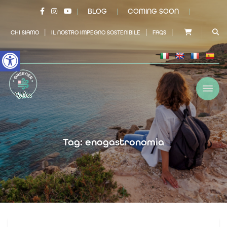
BLOG
COMING SOON
|
|
|
|
|
|
CHI SIAMO
IL NOSTRO IMPEGNO SOSTENIBILE
FAQS
Open toolbar
Tag: enogastronomia