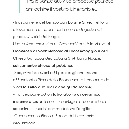
Tra le tante attività proposte potrete
arricchire il vostro itinerario e…:
-Trascorrere del tempo con
Luigi e Silvia
nel loro
allevamento di capre cashmere e degustare i
prodotti tipici del luogo.
Una
chicca esclusiva
di GreenerVibes è la visita al
Convento di Sant’Antonio di Montemaggio
e alla
Chiesa barocca dedicata a S. Antonio Abate,
solitamente chiusa al pubblico
.
-Scoprire i sentieri ed i paesaggi che hanno
affascinato Piero della Francesca e Leonardo da
Vinci
in sella alla bici o con guida locale
;
– Partecipare ad un
laboratorio di ceramica
insieme a Lidia
, la nostra artigiana ceramista, e
scoprire i trucchi per modellare l’argilla;
-Conoscere la flora e fauna del territorio
realizzando