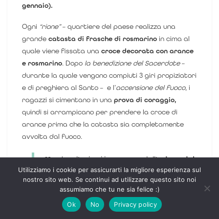
gennaio).
Ogni
“rione”
– quartiere del paese realizza una
grande
catasta di frasche di rosmarino
in cima al
quale viene fissata una
croce decorata con arance
e rosmarino
. Dopo
la benedizione del Sacerdote
–
durante la quale vengono compiuti 3 giri propiziatori
e di preghiera al Santo – e l’
accensione del fuoco
, i
ragazzi si cimentano in una
prova di coraggio,
quindi si arrampicano per prendere la croce di
arance prima che la catasta sia completamente
avvolta dal fuoco.
Mentre l’aria si impregna dell’
odore del
Utilizziamo i cookie per assicurarti la migliore esperienza sul
rosmarino
, l’atmosfera di festa è
nostro sito web. Se continui ad utilizzare questo sito noi
allegra e accompagnata da
assumiamo che tu ne sia felice :)
degustazioni offerte di vino novello e
Ok
No
Privacy policy
di “Pistiddu”