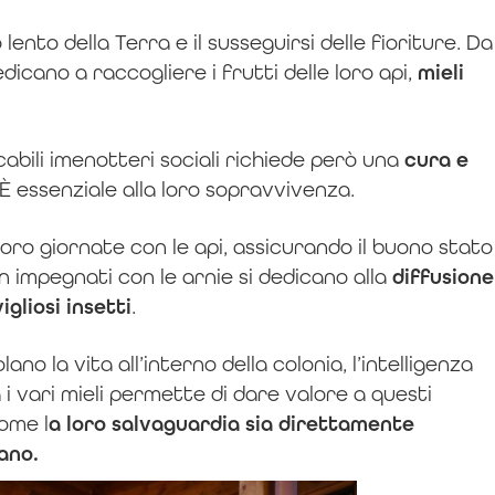
ento della Terra e il susseguirsi delle fioriture. Da
edicano a raccogliere i frutti delle loro api,
mieli
ncabili imenotteri sociali richiede però una
cura e
 È essenziale alla loro sopravvivenza.
oro giornate con le api, assicurando il buono stato
n impegnati con le arnie si dedicano alla
diffusione
gliosi insetti
.
o la vita all’interno della colonia, l’intelligenza
a i vari mieli permette di dare valore a questi
come l
a loro salvaguardia sia direttamente
ano.