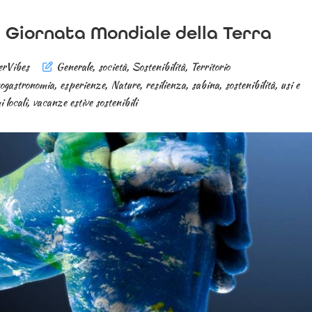
 Giornata Mondiale della Terra
erVibes
Generale
,
società
,
Sostenibilità
,
Territorio
ogastronomia
,
esperienze
,
Nature
,
resilienza
,
sabina
,
sostenibilità
,
usi e
 locali
,
vacanze estive sostenibili