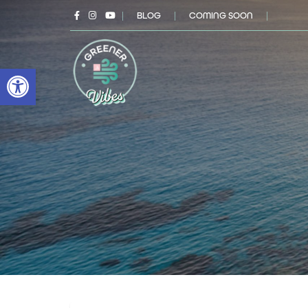
|
BLOG
|
COMING SOON
|
Open toolbar