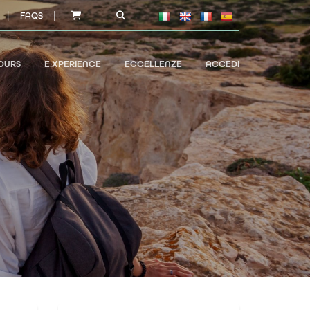
|
|
FAQS
OURS
E.XPERIENCE
ECCELLENZE
ACCEDI