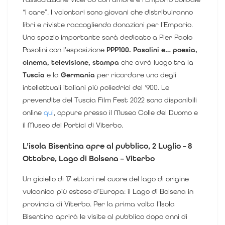
“I care”.
I volontari sono giovani che distribuiranno
libri e riviste raccogliendo donazioni per l’Emporio.
Uno spazio import
ante sarà dedicato a Pier Paolo
Pasolini con l’esposizione
PPP100.
Pasolini e… poesia,
cinema, televisione, stampa
che avrà luogo tra la
Tuscia
e la
Germania
per ricordare uno degli
intellettuali italiani più poliedrici del ‘900.
Le
prevendite del Tuscia Film Fest 2022
sono disponibili
online
qui
, oppure presso il
Museo Colle del Duomo e
il Museo dei Portici di Viterbo.
L’isola Bisentina apre al pubblico, 2 Luglio – 8
Ottobre, Lago di Bolsena – Viterbo
Un gioiello di 17 ettari nel cuore del lago di origine
vulcanica più esteso d’Europa: il
Lago di Bolsena
in
provincia di Viterbo.
Per la prima volta l’Isola
Bisentina aprirà le visite al pubblico dopo anni di