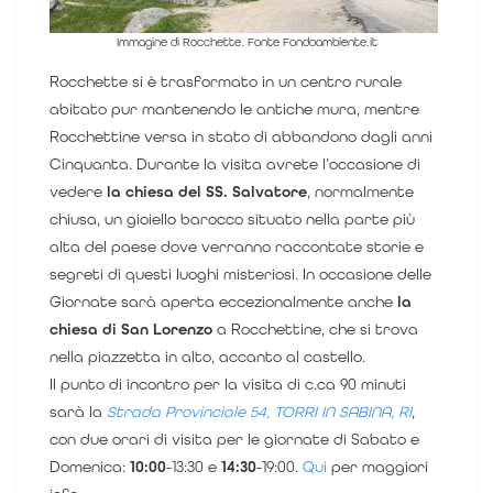
Immagine di Rocchette. Fonte Fondoambiente.it
Rocchette si è trasformato in un centro rurale
abitato pur mantenendo le antiche mura, mentre
Rocchettine versa in stato di abbandono dagli anni
Cinquanta.
Durante la visita avrete l’occasione di
vedere
la chiesa del SS. Salvatore
, normalmente
chiusa, un gioiello barocco situato nella parte più
alta del paese dove verranno raccontate storie e
segreti di questi luoghi misteriosi.
In occasione delle
Giornate sarà aperta eccezionalmente anche
la
chiesa di San Lorenzo
a Rocchettine, che si trova
nella piazzetta in alto, accanto al castello.
Il punto di incontro per la visita di c.ca 90 minuti
sarà la
Strada Provinciale 54, TORRI IN SABINA, RI
,
con due orari di visita per le giornate di Sabato e
Domenica:
10:00
-13:30 e
14:30
-19:00
.
Qui
per maggiori