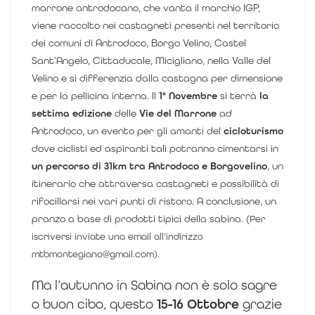
marrone antrodocano, che vanta il marchio IGP
,
viene raccolto nei castagneti presenti nel territorio
dei comuni di Antrodoco, Borgo Velino, Castel
Sant’Angelo, Cittaducale, Micigliano, nella Valle del
Velino e si differenzia dalla castagna per dimensione
e per la pellicina interna. Il
1° Novembre
si terrà
la
settima edizione
delle
Vie del Marrone
ad
Antrodoco, un evento per gli amanti del
cicloturismo
dove ciclisti ed aspiranti tali potranno cimentarsi in
un percorso di 31km tra Antrodoco e Borgovelino
, un
itinerario che attraversa castagneti e possibilità di
rifocillarsi nei vari punti di ristoro. A conclusione, un
pranzo a base di prodotti tipici della sabina. (
Per
iscriversi inviate una email all’indirizzo
mtbmontegiano@gmail.com).
Ma l’autunno in Sabina non è solo sagre
o buon cibo, questo
15-16 Ottobre
grazie