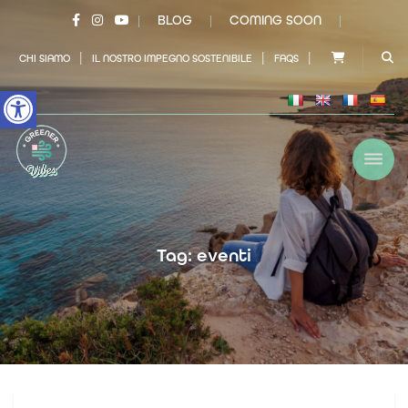
BLOG
COMING SOON
|
|
|
|
|
|
CHI SIAMO
IL NOSTRO IMPEGNO SOSTENIBILE
FAQS
Open toolbar
Tag: eventi