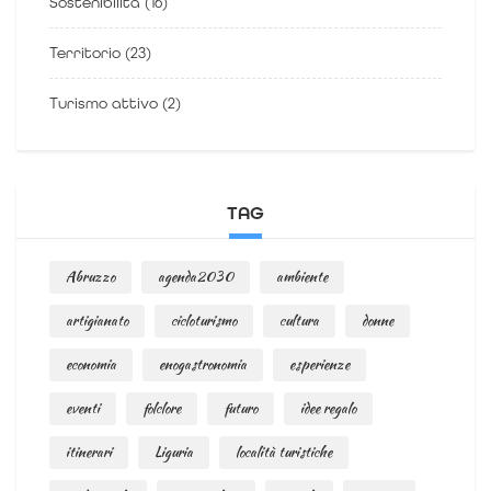
Sostenibilità
(16)
Territorio
(23)
Turismo attivo
(2)
TAG
Abruzzo
agenda2030
ambiente
artigianato
cicloturismo
cultura
donne
economia
enogastronomia
esperienze
eventi
folclore
futuro
idee regalo
itinerari
Liguria
località turistiche