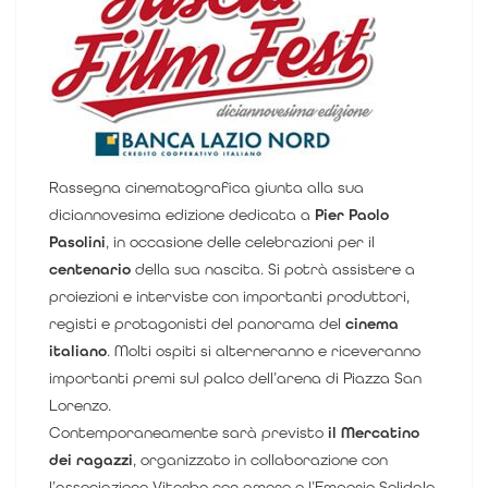
Rassegna cinematog
rafica giunta alla sua
diciannovesima edizione dedicata a
Pier Paolo
Pasolini
, in occasione delle celebrazioni per il
centenario
della sua nascita.
Si potrà assistere a
proi
ezioni e interviste con importanti produttori,
registi e protagonisti del panorama del
cinema
italiano
. Molti ospiti si alterneranno e riceveranno
importanti premi sul palco dell’arena di Piazza San
Lorenzo.
Contemporaneamente sarà previsto
il Mercatino
dei ragazzi
, organizzato in collaborazione con
l’associazione
Viterbo con amore e l’Emporio Solidale