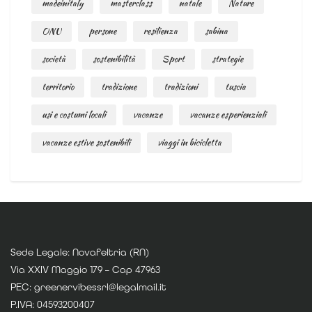
madeinitaly
masterclass
natale
Nature
ONU
persone
resilienza
sabina
società
sostenibilità
Sport
strategie
territorio
tradizione
tradizioni
tuscia
usi e costumi locali
vacanze
vacanze esperienziali
vacanze estive sostenibili
viaggi in bicicletta
Sede Legale: Novafeltria (RN)
Via XXIV Maggio 179 – Cap 47963
PEC: greenervibessrl@legalmail.it
P.IVA: 04593200407