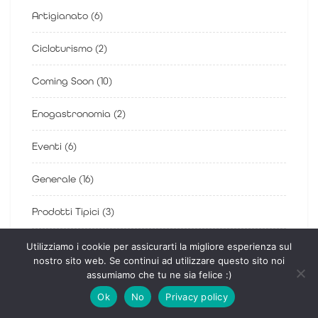
Artigianato
(6)
Cicloturismo
(2)
Coming Soon
(10)
Enogastronomia
(2)
Eventi
(6)
Generale
(16)
Prodotti Tipici
(3)
società
(4)
Utilizziamo i cookie per assicurarti la migliore esperienza sul
nostro sito web. Se continui ad utilizzare questo sito noi
assumiamo che tu ne sia felice :)
Sostenibilità
(16)
Ok
No
Privacy policy
Territorio
(23)