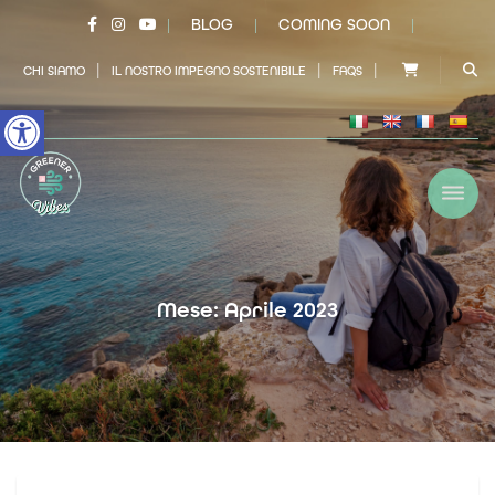
BLOG
COMING SOON
|
|
|
|
|
|
CHI SIAMO
IL NOSTRO IMPEGNO SOSTENIBILE
FAQS
Open toolbar
Mese: Aprile 2023