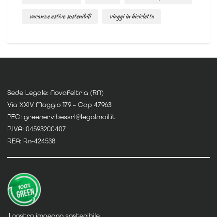
vacanze estive sostenibili
viaggi in bicicletta
Sede Legale: Novafeltria (RN)
Via XXIV Maggio 179 – Cap 47963
PEC: greenervibessrl@legalmail.it
P.IVA: 04593200407
REA: Rn-424538
Il nostro impegno sostenibile