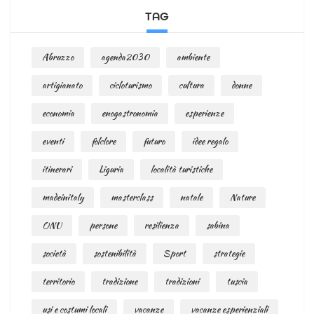
TAG
Abruzzo
agenda2030
ambiente
artigianato
cicloturismo
cultura
donne
economia
enogastronomia
esperienze
eventi
folclore
futuro
idee regalo
itinerari
Liguria
località turistiche
madeinitaly
masterclass
natale
Nature
ONU
persone
resilienza
sabina
società
sostenibilità
Sport
strategie
territorio
tradizione
tradizioni
tuscia
usi e costumi locali
vacanze
vacanze esperienziali