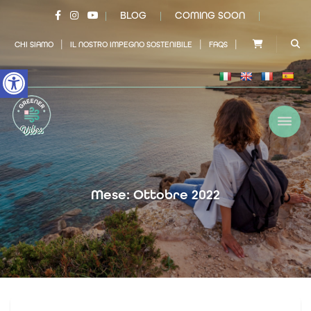
BLOG
COMING SOON
|
|
|
|
|
|
CHI SIAMO
IL NOSTRO IMPEGNO SOSTENIBILE
FAQS
Open toolbar
Mese: Ottobre 2022