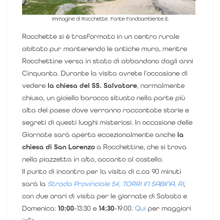
Immagine di Rocchette. Fonte Fondoambiente.it
Rocchette si è trasformato in un centro rurale
abitato pur mantenendo le antiche mura, mentre
Rocchettine versa in stato di abbandono dagli anni
Cinquanta.
Durante la visita avrete l’occasione di
vedere
la chiesa del SS. Salvatore
, normalmente
chiusa, un gioiello barocco situato nella parte più
alta del paese dove verranno raccontate storie e
segreti di questi luoghi misteriosi.
In occasione delle
Giornate sarà aperta eccezionalmente anche
la
chiesa di San Lorenzo
a Rocchettine, che si trova
nella piazzetta in alto, accanto al castello.
Il punto di incontro per la visita di c.ca 90 minuti
sarà la
Strada Provinciale 54, TORRI IN SABINA, RI
,
con due orari di visita per le giornate di Sabato e
Domenica:
10:00
-13:30 e
14:30
-19:00
.
Qui
per maggiori