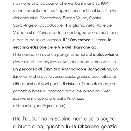
marrone antrodocano, che vanta il marchio IGP
,
viene raccolto nei castagneti presenti nel territorio
dei comuni di Antrodoco, Borgo Velino, Castel
Sant’Angelo, Cittaducale, Micigliano, nella Valle del
Velino e si differenzia dalla castagna per dimensione
e per la pellicina interna. Il
1° Novembre
si terrà
la
settima edizione
delle
Vie del Marrone
ad
Antrodoco, un evento per gli amanti del
cicloturismo
dove ciclisti ed aspiranti tali potranno cimentarsi in
un percorso di 31km tra Antrodoco e Borgovelino
, un
itinerario che attraversa castagneti e possibilità di
rifocillarsi nei vari punti di ristoro. A conclusione, un
pranzo a base di prodotti tipici della sabina. (
Per
iscriversi inviate una email all’indirizzo
mtbmontegiano@gmail.com).
Ma l’autunno in Sabina non è solo sagre
o buon cibo, questo
15-16 Ottobre
grazie