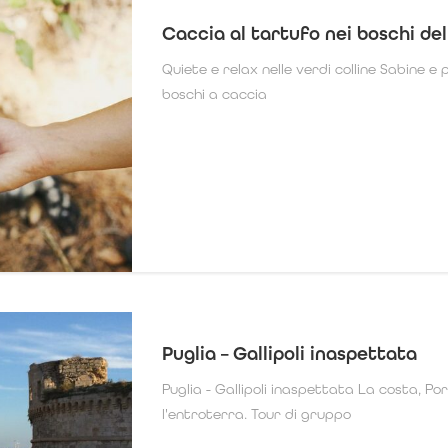
Caccia al tartufo nei boschi del
Quiete e relax nelle verdi colline Sabine e
boschi a caccia
Puglia – Gallipoli inaspettata
Puglia - Gallipoli inaspettata La costa, Po
l'entroterra. Tour di gruppo