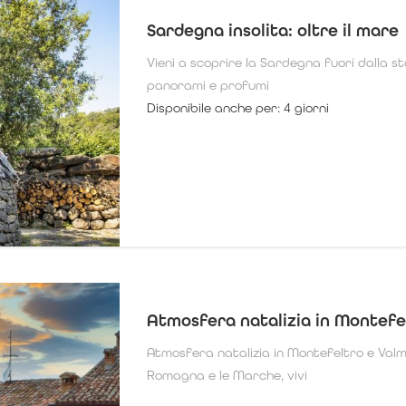
Sardegna insolita: oltre il mare
Vieni a scoprire la Sardegna fuori dalla st
panorami e profumi
Disponibile anche per: 4 giorni
Atmosfera natalizia in Montefe
Atmosfera natalizia in Montefeltro e Valma
Romagna e le Marche, vivi