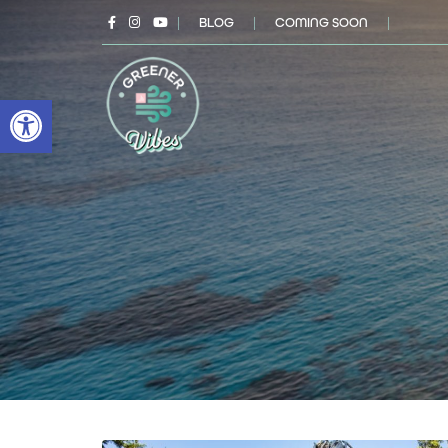
|
BLOG
|
COMING SOON
|
Open toolbar