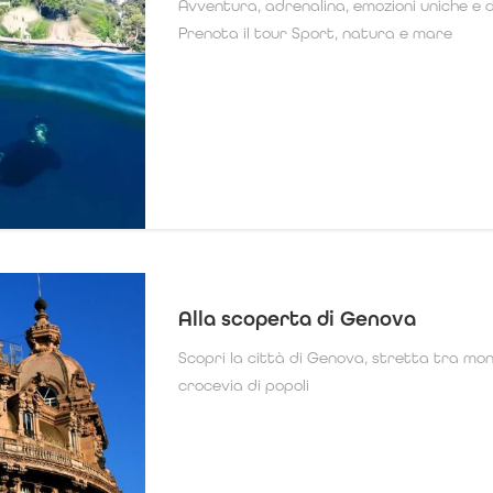
Avventura, adrenalina, emozioni uniche e 
Prenota il tour Sport, natura e mare
Alla scoperta di Genova
Scopri la città di Genova, stretta tra m
crocevia di popoli