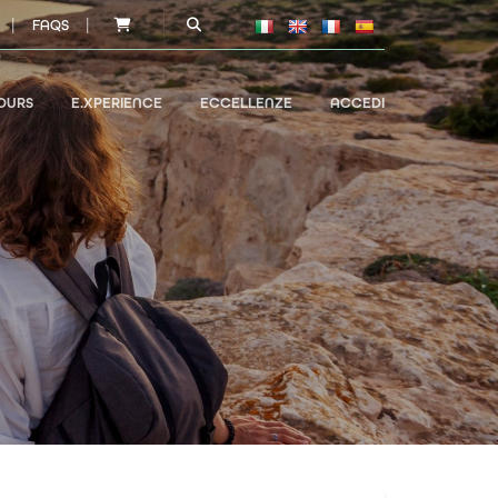
|
|
FAQS
OURS
E.XPERIENCE
ECCELLENZE
ACCEDI