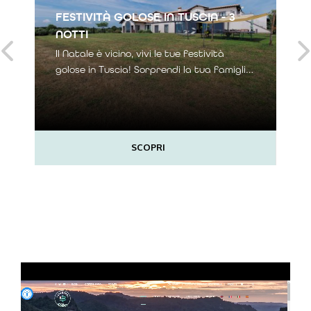
FESTIVITÀ GOLOSE IN TUSCIA - 3
NOTTI
Il Natale è vicino, vivi le tue festività
golose in Tuscia! Sorprendi la tua famiglia
o la persona che ami con un soggiorno
immerso nel verde della campagna della
Tuscia,
SCOPRI