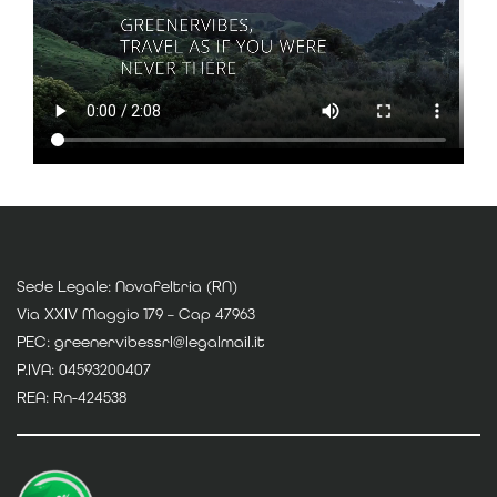
Sede Legale: Novafeltria (RN)
Via XXIV Maggio 179 – Cap 47963
PEC: greenervibessrl@legalmail.it
P.IVA: 04593200407
REA: Rn-424538