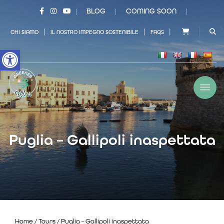
×
BLOG
COMING SOON
|
|
|
|
|
|
CHI SIAMO
IL NOSTRO IMPEGNO SOSTENIBILE
FAQS
Open toolbar
Puglia – Gallipoli inaspettata
Home
/
Tours
/ Puglia – Gallipoli inaspettata