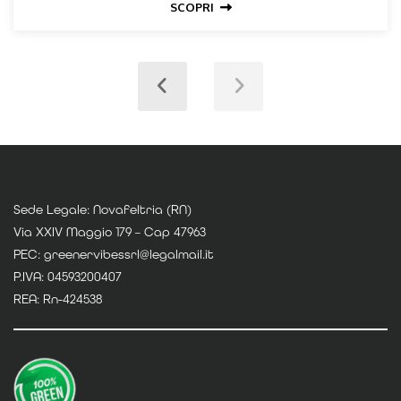
SCOPRI
Sede Legale: Novafeltria (RN)
Via XXIV Maggio 179 – Cap 47963
PEC: greenervibessrl@legalmail.it
P.IVA: 04593200407
REA: Rn-424538