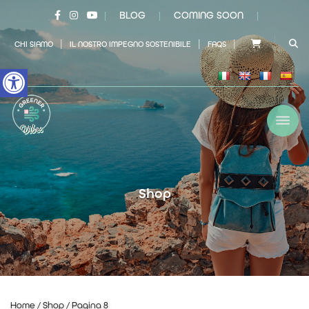
BLOG
COMING SOON
|
|
|
|
|
|
CHI SIAMO
IL NOSTRO IMPEGNO SOSTENIBILE
FAQS
Open toolbar
Shop
Home
/
Shop
/ Pagina 8