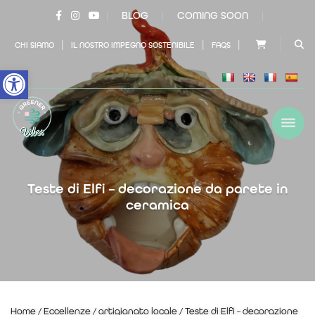
BLOG
COMING SOON
|
|
|
|
|
|
CHI SIAMO
IL NOSTRO IMPEGNO SOSTENIBILE
FAQS
Open toolbar
Teste di Elfi – decorazione da parete in
ceramica
Home
/
Eccellenze
/
artigianato locale
/ Teste di Elfi – decorazione