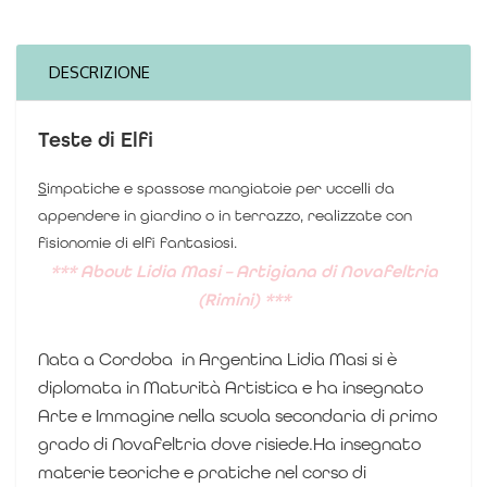
in
DESCRIZIONE
ceramica
Teste di Elfi
quantità
S
impatiche e spassose mangiatoie per uccelli da
appendere in giardino o in terrazzo, realizzate con
fisionomie di elfi fantasiosi.
*
** About Lidia Masi – Artigiana di Novafeltria
(Rimini) ***
Nata a Cordoba in Argentina Lidia Masi si è
diplomata in Maturità Artistica e ha insegnato
Arte e Immagine nella scuola secondaria di primo
grado di Novafeltria dove risiede.Ha insegnato
materie teoriche e pratiche nel corso di