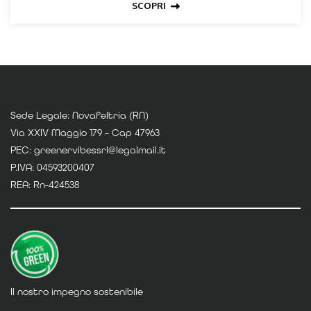
SCOPRI
Sede Legale: Novafeltria (RN)
Via XXIV Maggio 179 – Cap 47963
PEC: greenervibessrl@legalmail.it
P.IVA: 04593200407
REA: Rn-424538
Il nostro impegno sostenibile