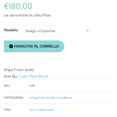
€
180,00
Le ceramiche di Lidia Masi
Modello
Scegli un'opzione
Teste
AGGIUNGI AL CARRELLO
di
Elfi
Ships From: Italia
Sold By :
Lidia Masi Store
-
SKU:
N/A
decorazione
CATEGORIES:
artigianato locale
,
Eccellenze
da
TAG:
con_masterclass
parete