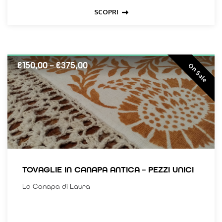
Il motivo si ispira ai fiori della macchia
SCOPRI
mediterranea
€
150,00
–
€
375,00
On Sale
TOVAGLIE IN CANAPA ANTICA – PEZZI UNICI
La Canapa di Laura