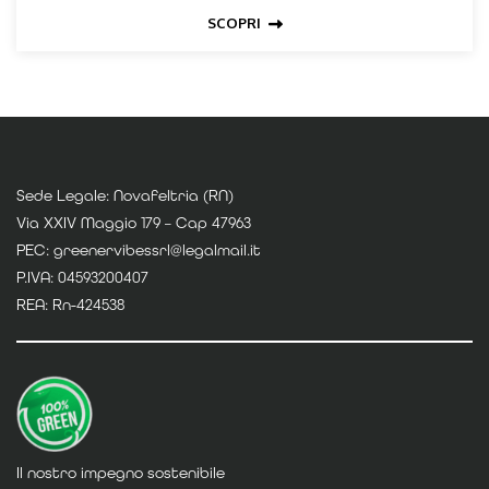
SCOPRI
Sede Legale: Novafeltria (RN)
Via XXIV Maggio 179 – Cap 47963
PEC: greenervibessrl@legalmail.it
P.IVA: 04593200407
REA: Rn-424538
Il nostro impegno sostenibile