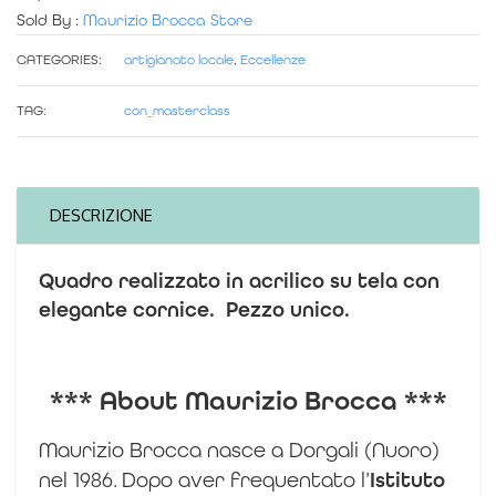
Sold By :
Maurizio Brocca Store
quadro
CATEGORIES:
artigianato locale
,
Eccellenze
d'autore
TAG:
con_masterclass
quantità
DESCRIZIONE
Quadro realizzato in acrilico su tela con
elegante cornice.
Pezzo
unico
.
*** About Maurizio Brocca ***
Maurizio Brocca nasce a Dorgali (Nuoro)
nel 1986.
Dopo aver frequentato l’
Istituto