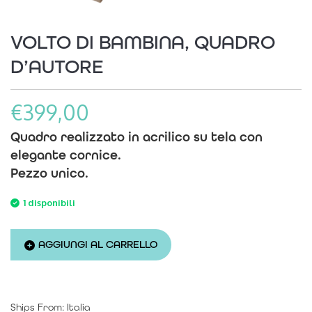
VOLTO DI BAMBINA, QUADRO
D’AUTORE
€
399,00
Quadro realizzato in acrilico su tela con
elegante cornice.
Pezzo
unico
.
1 disponibili
Volto
AGGIUNGI AL CARRELLO
di
bambina,
Ships From: Italia