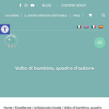
BLOG
COMING SOON
|
|
|
|
|
|
CHI SIAMO
IL NOSTRO IMPEGNO SOSTENIBILE
FAQS
Open toolbar
Volto di bambina, quadro d’autore
Home
/
Eccellenze
/
artigianato locale
/ Volto di bambina, quadro