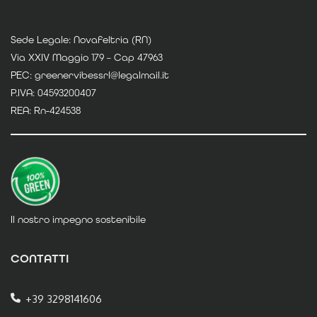
Sede Legale: Novafeltria (RN)
Via XXIV Maggio 179 – Cap 47963
PEC: greenervibessrl@legalmail.it
P.IVA: 04593200407
REA: Rn-424538
Il nostro impegno sostenibile
CONTATTI
+39 3298141606