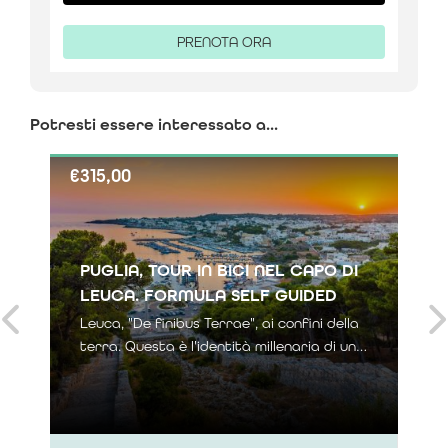
PRENOTA ORA
Potresti essere interessato a...
€
315,00
PUGLIA, TOUR IN BICI NEL CAPO DI
LEUCA. FORMULA SELF GUIDED
Leuca, "De finibus Terrae", ai confini della
terra. Questa è l'identità millenaria di un
luogo che ancora conserva il silenzio e la
magia che la caratterizzano, protesa nel
Mediterraneo e