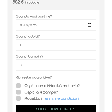
582
€
in totale
Prezzo:
Incluso nel tour
PERSONALIZZA ESPERIENZA
Quando vuoi partire?
Quanti adulti?
Prezzo:
Incluso nel tour
PERSONALIZZA ESPERIENZA
Quanti bambini?
Prezzo:
Incluso nel tour
Richieste aggiuntive?
PERSONALIZZA ESPERIENZA
Ospiti con difficoltà motorie?
Ospiti a 4 zampe?
Accetto i
Termini e condizioni
SCEGLI DOVE DORMIRE