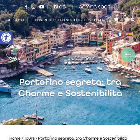
×
BLOG
COMING SOON
|
|
|
|
|
|
CHI SIAMO
IL NOSTRO IMPEGNO SOSTENIBILE
FAQS
Open toolbar
Portofino segreta: tra
Charme e Sostenibilità
Home
/
Tours
/ Portofino segreta: tra Charme e Sostenibilità