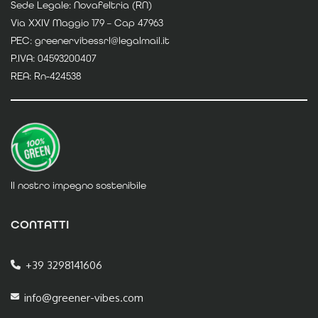
Sede Legale: Novafeltria (RN)
Via XXIV Maggio 179 – Cap 47963
PEC: greenervibessrl@legalmail.it
P.IVA: 04593200407
REA: Rn-424538
Il nostro impegno sostenibile
CONTATTI
+39 3298141606
info@greener-vibes.com