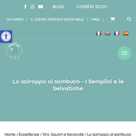
BLOG
COMING SOON
|
|
|
|
|
|
CHI SIAMO
IL NOSTRO IMPEGNO SOSTENIBILE
FAQS
Open toolbar
Lo sciroppo al sambuco – I Semplici e le
Selvatiche
Home
/
Eccellenze
/
Vini, liquori e bevande
/ Lo sciroppo al sambuco