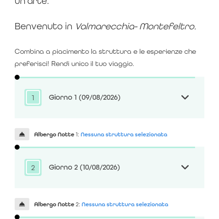
un'arte.
Benvenuto in
Valmarecchia- Montefeltro.
Combina a piacimento la struttura e le esperienze che
preferisci! Rendi unico il tuo viaggio.
Giorno 1
(09/08/2026)
1
Benvenuto in Valmarecchia-Montefeltro.
Albergo Notte
1:
Nessuna struttura selezionata
GreenerVibes
ha selezionato per te strutture ed
esperienze che raccontano il territorio.
Giorno 2
(10/08/2026)
2
Genuinità delle relazioni
, ospitalità diffusa e
recupero
del patrimonio architettonico locale
renderanno il
vostro soggiorno unico.
È il momento di programmare la tua giornata.
Albergo Notte
2:
Nessuna struttura selezionata
Potrai trascorrere del tempo con
Luigi e Silvia
nel loro