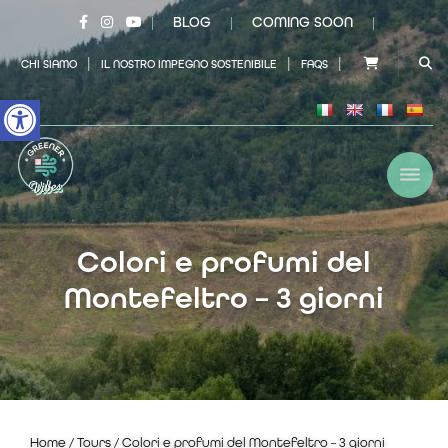
×
BLOG
COMING SOON
|
|
|
|
|
|
CHI SIAMO
IL NOSTRO IMPEGNO SOSTENIBILE
FAQS
Open toolbar
Colori e profumi del
Montefeltro – 3 giorni
Home
/
Tours
/ Colori e profumi del Montefeltro – 3 giorni