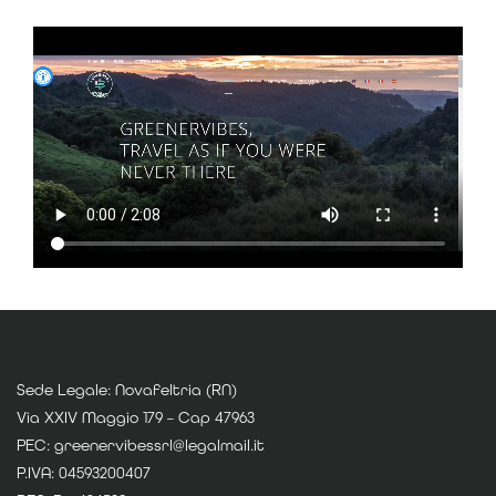
Sede Legale: Novafeltria (RN)
Via XXIV Maggio 179 – Cap 47963
PEC: greenervibessrl@legalmail.it
P.IVA: 04593200407