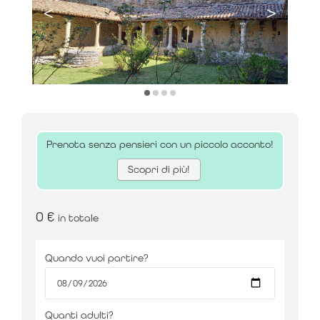
<
>
Prezzo:
Incluso nel tour
Prenota senza pensieri con un piccolo acconto!
Scopri di più!
0
€
in totale
Quando vuoi partire?
Quanti adulti?