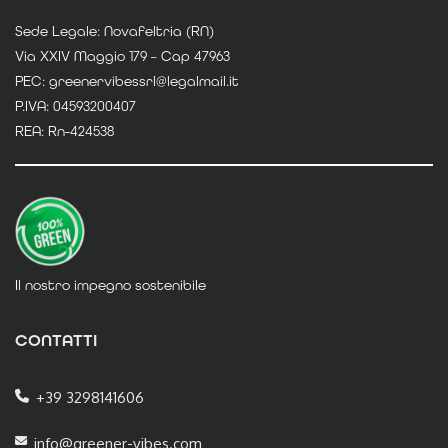
Sede Legale: Novafeltria (RN)
Via XXIV Maggio 179 – Cap 47963
PEC: greenervibessrl@legalmail.it
P.IVA: 04593200407
REA: Rn-424538
Il nostro impegno sostenibile
CONTATTI
+39 3298141606
info@greener-vibes.com