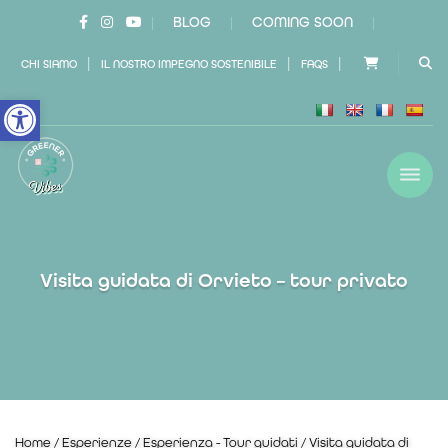
BLOG
COMING SOON
|
|
|
|
|
|
CHI SIAMO
IL NOSTRO IMPEGNO SOSTENIBILE
FAQS
Open toolbar
Visita guidata di Orvieto – tour privato
Home
/
Esperienze
/
Esperienza - Tour guidati
/ Visita guidata di