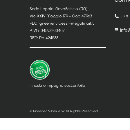
Sede Legale: Novafeltria (RN)
Via XXIV Maggio 179 – Cap 47963
+39 
PEC: greenervibessrl@legalmail.it
info
P.IVA: 04593200407
REA: Rn-424538
Il nostro impegno sostenibile
© Greener Vibes 2026 All Rights Reserved