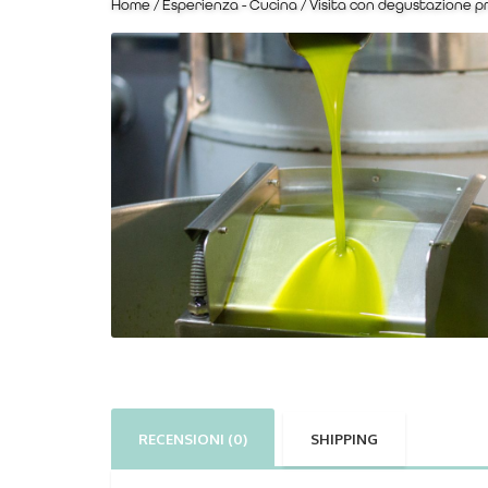
Home
/
Esperienza - Cucina
/ Visita con degustazione p
RECENSIONI (0)
SHIPPING