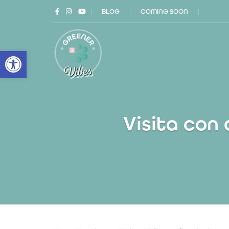
|
BLOG
|
COMING SOON
|
Open toolbar
Visita con