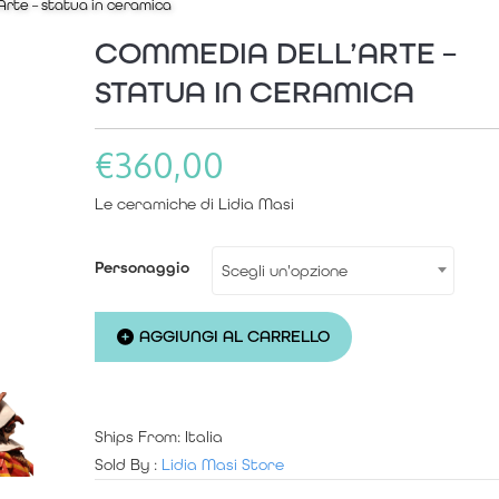
Arte – statua in ceramica
COMMEDIA DELL’ARTE –
STATUA IN CERAMICA
€
360,00
Le ceramiche di Lidia Masi
Personaggio
Scegli un'opzione
Commedia
AGGIUNGI AL CARRELLO
dell'Arte
-
Ships From: Italia
Sold By :
Lidia Masi Store
statua