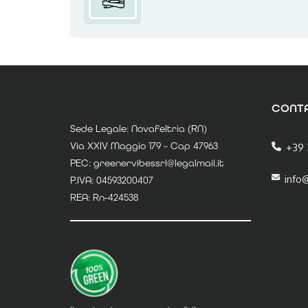
CONTA
Sede Legale: Novafeltria (RN)
Via XXIV Maggio 179 – Cap 47963
+39 
PEC: greenervibessrl@legalmail.it
info
P.IVA: 04593200407
REA: Rn-424538