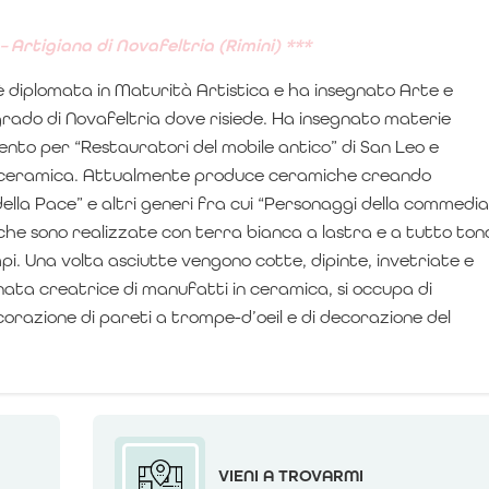
– Artigiana di Novafeltria (Rimini) ***
è diplomata in Maturità Artistica e ha insegnato Arte e
grado di Novafeltria dove risiede. Ha insegnato materie
ento per “Restauratori del mobile antico” di San Leo e
a ceramica.
Attualmente produce ceramiche creando
della Pace” e altri generi fra cui “Personaggi della commedia
he sono realizzate con terra bianca a lastra e a tutto ton
pi. Una volta asciutte vengono cotte, dipinte, invetriate e
ata creatrice di manufatti in ceramica, si occupa di
corazione di pareti a trompe-d’oeil e di decorazione del
VIENI A TROVARMI