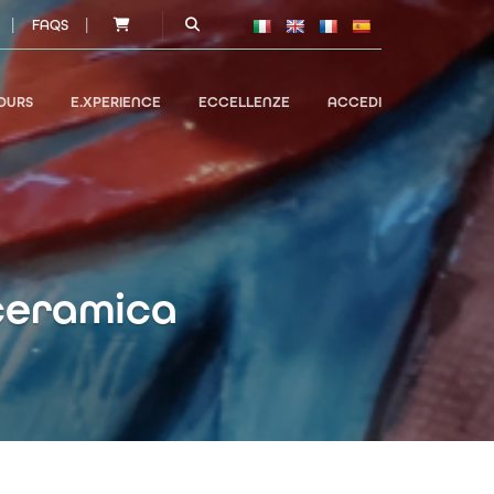
|
|
FAQS
OURS
E.XPERIENCE
ECCELLENZE
ACCEDI
 ceramica