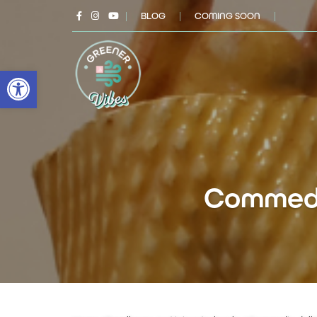
|
BLOG
|
COMING SOON
|
Open toolbar
Commedia