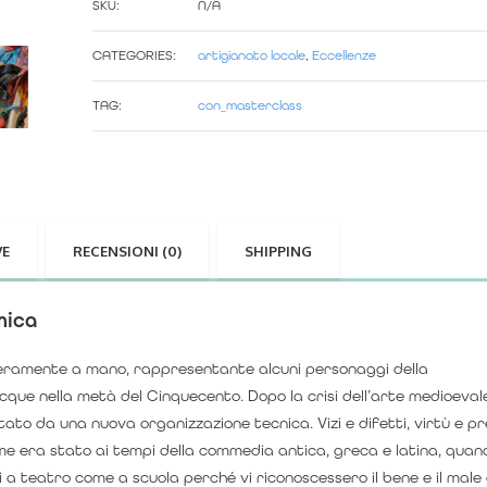
SKU:
N/A
in
CATEGORIES:
artigianato locale
,
Eccellenze
ceramica
TAG:
con_masterclass
quantità
VE
RECENSIONI (0)
SHIPPING
mica
teramente a mano, rappresentante alcuni personaggi della
ue nella metà del Cinquecento. Dopo la crisi dell’arte medioevale,
to da una nuova organizzazione tecnica. Vizi e difetti, virtù e pr
me era stato ai tempi della commedia antica, greca e latina, quan
 a teatro come a scuola perché vi riconoscessero il bene e il male