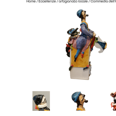
Home
/
Eccellenze
/
artigianato locale
/ Commedia dell’