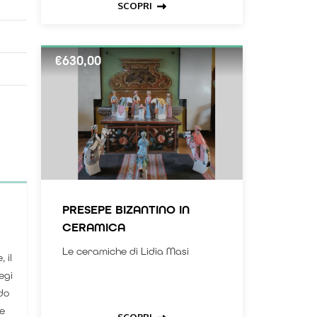
SCOPRI
€
630,00
PRESEPE BIZANTINO IN
CERAMICA
Le ceramiche di Lidia Masi
 il
egi
do
 e