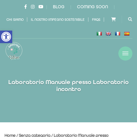
BLOG
COMING SOON
|
|
|
|
|
|
CHI SIAMO
IL NOSTRO IMPEGNO SOSTENIBILE
FAQS
Open toolbar
Laboratorio Manuale presso Laboratorio
incontro
Home
/
Senza categoria
/ Laboratorio Manuale presso