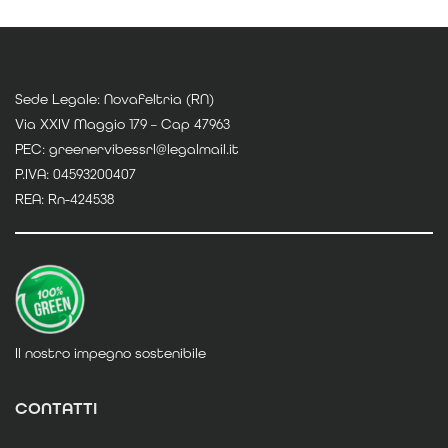
Sede Legale: Novafeltria (RN)
Via XXIV Maggio 179 – Cap 47963
PEC: greenervibessrl@legalmail.it
P.IVA: 04593200407
REA: Rn-424538
Il nostro impegno sostenibile
CONTATTI