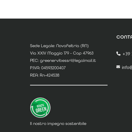
CONTA
Sede Legale: Novafeltria (RN)
Via XXIV Maggio 179 – Cap 47963
+39 
PEC: greenervibessrl@legalmail.it
info
P.IVA: 04593200407
REA: Rn-424538
Il nostro impegno sostenibile