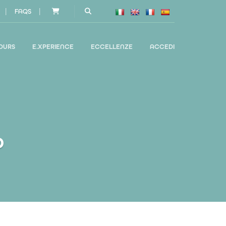
|
|
FAQS
OURS
E.XPERIENCE
ECCELLENZE
ACCEDI
o