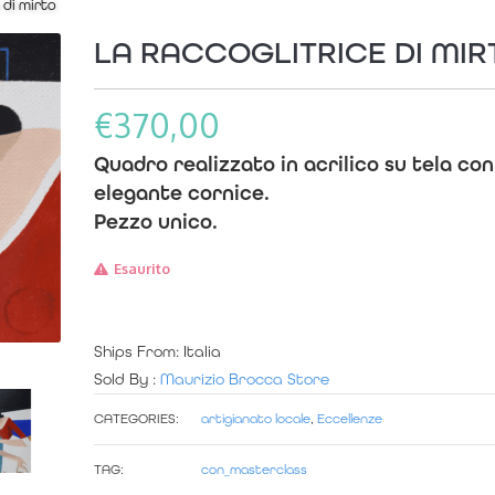
 di mirto
LA RACCOGLITRICE DI MIR
€
370,00
Quadro realizzato in acrilico su tela con
elegante cornice.
Pezzo
unico
.
Esaurito
Ships From: Italia
Sold By :
Maurizio Brocca Store
CATEGORIES:
artigianato locale
,
Eccellenze
TAG:
con_masterclass