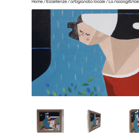
Home
/
Eccellenze
/
artigianato locale
/ La raccoglitrice