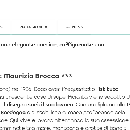
VE
RECENSIONI (0)
SHIPPING
a con elegante cornice, raffigurante una
t Maurizio Brocca ***
ro) nel 1986.
Dopo aver frequentato l’
Istituto
a crescente dose di superficialità viene sedotto 
:
il disegno sarà il suo lavoro.
Con un diploma allo
I
a
Sardegna
e si stabilisce al mare preferendo aria
one.
Qui vive e lavora alternando la sua ossessione
 camminate tra mare, montagna e grotte di banditi. 