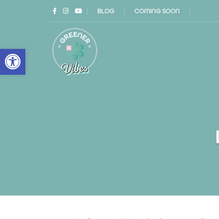
|
BLOG
|
COMING SOON
|
Open toolbar