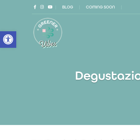
|
BLOG
|
COMING SOON
|
Open toolbar
Degustazion