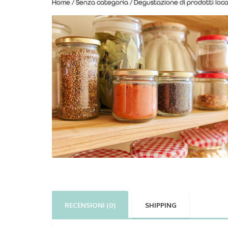
Home
/
Senza categoria
/ Degustazione di prodotti local
RECENSIONI (0)
SHIPPING