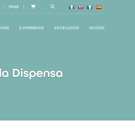
|
|
FAQS
OURS
E.XPERIENCE
ECCELLENZE
ACCEDI
lla Dispensa