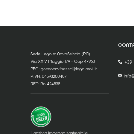
CONTA
Sede Legale: Novafeltria (RN)
Via XXIV Maggio 179 – Cap 47963
+39 
PEC: greenervibessrl@legalmail.it
info
P.IVA: 04593200407
REA: Rn-424538
Il nostro impegno sostenibile