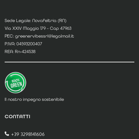
Sede Legale: Novafeltria (RN)
Via XXIV Maggio 179 – Cap 47963
PEC: greenervibessrl@legalmail.it
P.IVA: 04593200407
REA: Rn-424538
Il nostro impegno sostenibile
CONTATTI
+39 3298141606