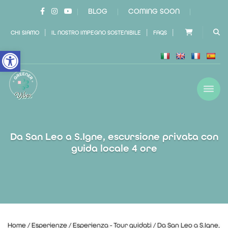
BLOG
COMING SOON
|
|
|
|
|
|
CHI SIAMO
IL NOSTRO IMPEGNO SOSTENIBILE
FAQS
Open toolbar
Da San Leo a S.Igne, escursione privata con
guida locale 4 ore
Home
/
Esperienze
/
Esperienza - Tour guidati
/ Da San Leo a S.Igne,