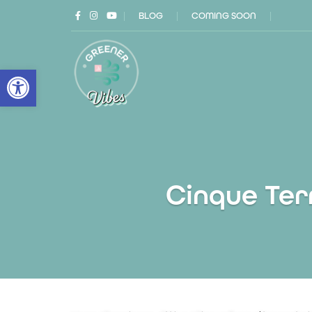
|
BLOG
|
COMING SOON
|
Open toolbar
Cinque Ter