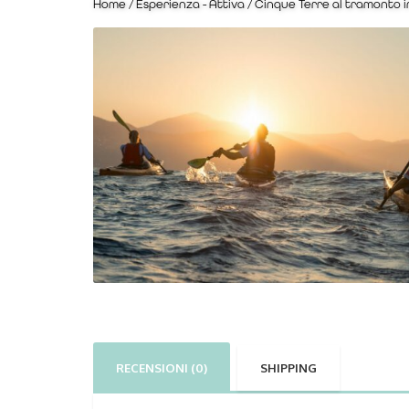
Home
/
Esperienza - Attiva
/ Cinque Terre al tramonto i
RECENSIONI (0)
SHIPPING