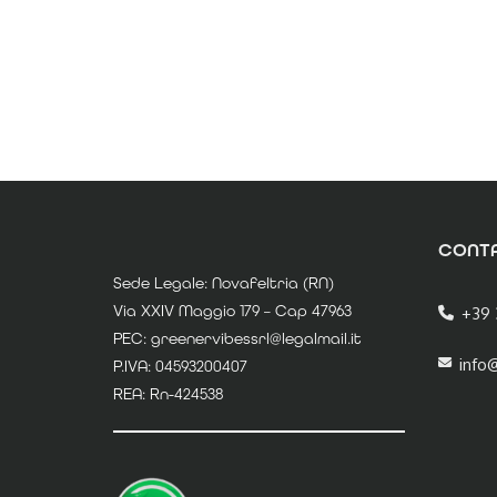
CONTA
Sede Legale: Novafeltria (RN)
Via XXIV Maggio 179 – Cap 47963
+39 
PEC: greenervibessrl@legalmail.it
info
P.IVA: 04593200407
REA: Rn-424538