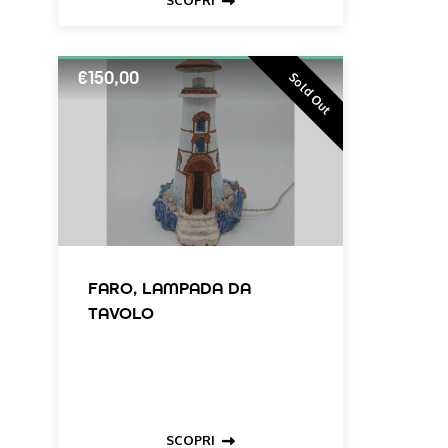
SCOPRI
protesa nel Mediterraneo e
protetta dalle vicine montagne
dell’Albania, che spiccano nitide
€
150,00
Sold Out
nelle giornate terse, guardando
ad est. Il tour che proponiamo
sarà senz’altro più apprezzato
se vissuto in primavera e a fine
estate, fino ad autunno
inoltrato. È infatti proprio nella
pace e nel silenzio delle mezze
stagioni che suggeriamo di
rifugiarsi per qualche giorno di
FARO, LAMPADA DA
puro relax, tra la natura e tante
TAVOLO
proposte di esperienze all’aria
aperta. Abbiamo progettato
per i nostri ospiti un viaggio che
offre escursioni in bicicletta e
passeggiate di trekking, ma
anche – per i più audaci e curiosi
SCOPRI