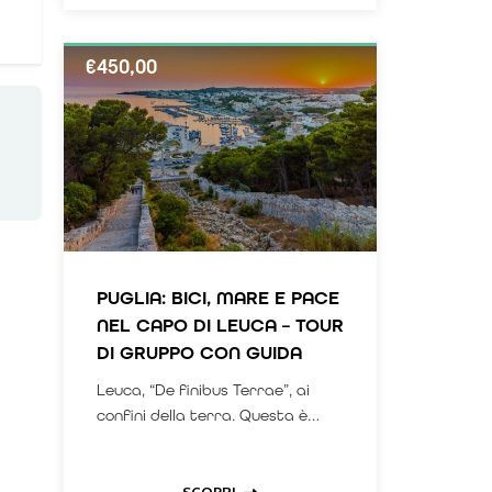
€
450,00
PUGLIA: BICI, MARE E PACE
NEL CAPO DI LEUCA – TOUR
DI GRUPPO CON GUIDA
Leuca, “De finibus Terrae”, ai
confini della terra. Questa è
l’identità millenaria di un luogo
che ancora conserva il silenzio e
la magia che la caratterizzano,