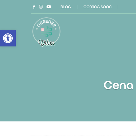
|
BLOG
|
COMING SOON
|
Open toolbar
Cena 