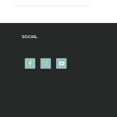
– la possibilità di aggiungere
lezioni di cucina accompagnate
da canti tipici della tradizione
salentina, aperitivi su terrazze
con vista sul mare, escursioni in
kayak.
SOCIAL