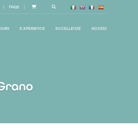
|
|
FAQS
OURS
E.XPERIENCE
ECCELLENZE
ACCEDI
 Grano