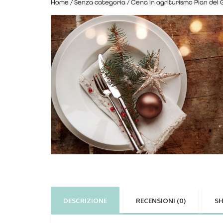
Home
/
Senza categoria
/ Cena in agriturismo Pian del
DESCRIZIONE
RECENSIONI (0)
SH