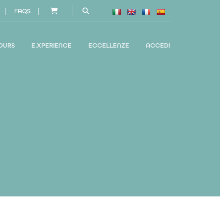
|
|
FAQS
OURS
E.XPERIENCE
ECCELLENZE
ACCEDI