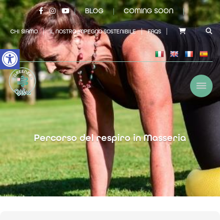
BLOG
COMING SOON
|
|
|
|
|
|
CHI SIAMO
IL NOSTRO IMPEGNO SOSTENIBILE
FAQS
Open toolbar
Percorso del respiro in Masseria