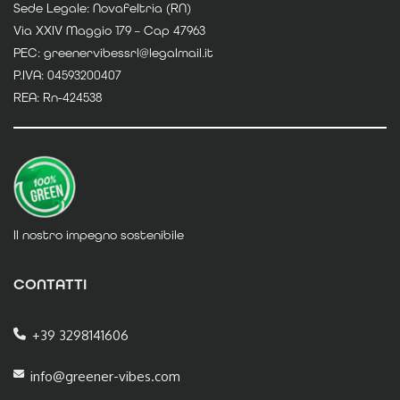
Sede Legale: Novafeltria (RN)
Via XXIV Maggio 179 – Cap 47963
PEC: greenervibessrl@legalmail.it
P.IVA: 04593200407
REA: Rn-424538
Il nostro impegno sostenibile
CONTATTI
+39 3298141606
info@greener-vibes.com