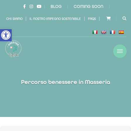
BLOG
COMING SOON
|
|
|
|
|
|
CHI SIAMO
IL NOSTRO IMPEGNO SOSTENIBILE
FAQS
Open toolbar
Percorso benessere in Masseria