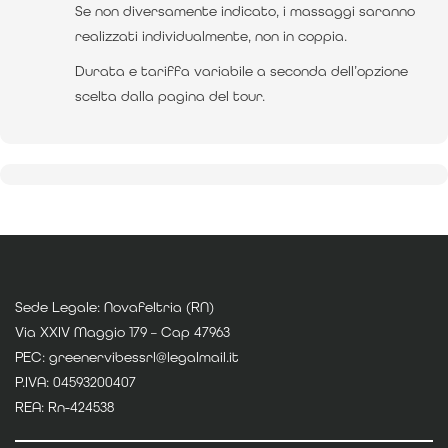
Se non diversamente indicato, i massaggi saranno
realizzati individualmente, non in coppia.
Durata e tariffa variabile a seconda dell’opzione
scelta dalla pagina del tour.
Sede Legale: Novafeltria (RN)
Via XXIV Maggio 179 – Cap 47963
PEC: greenervibessrl@legalmail.it
P.IVA: 04593200407
REA: Rn-424538