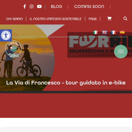
BLOG
COMING SOON
|
|
|
|
|
|
CHI SIAMO
IL NOSTRO IMPEGNO SOSTENIBILE
FAQS
Open toolbar
La Via di Francesco – tour guidato in e-bike