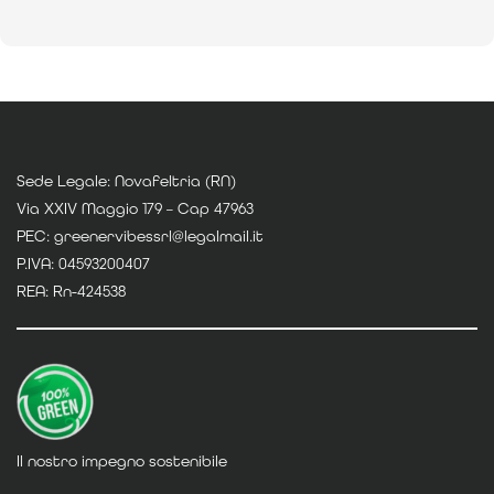
Sede Legale: Novafeltria (RN)
Via XXIV Maggio 179 – Cap 47963
PEC: greenervibessrl@legalmail.it
P.IVA: 04593200407
REA: Rn-424538
Il nostro impegno sostenibile