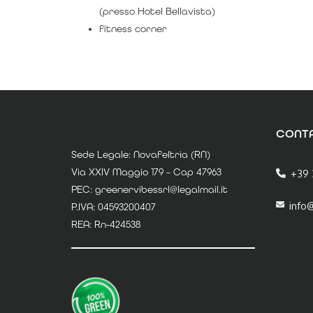
(presso Hotel Bellavista)
fitness corner
CONTA
Sede Legale: Novafeltria (RN)
Via XXIV Maggio 179 – Cap 47963
+39 
PEC: greenervibessrl@legalmail.it
info
P.IVA: 04593200407
REA: Rn-424538