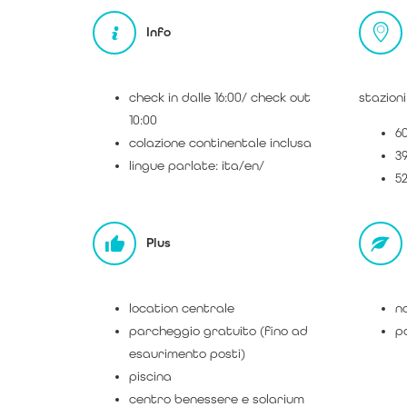
Info
check in dalle 16:00/ check out
stazioni
10:00
60
colazione continentale inclusa
3
lingue parlate: ita/en/
5
Plus
location centrale
no
parcheggio gratuito (fino ad
po
esaurimento posti)
piscina
centro benessere e solarium