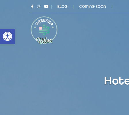
|
BLOG
|
COMING SOON
|
Open toolbar
Hotel