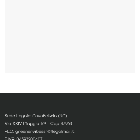
Sede Legale: Novafeltria (RN)
Via XXIV Maggio 179 – Cap 47963
PEC: greenervibessrl@legalmail.it
P.IVA: 04593200407