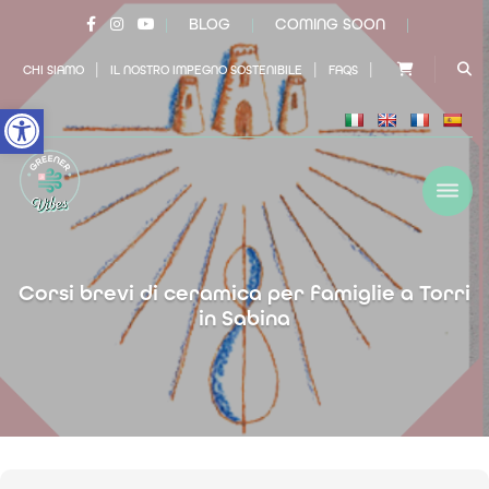
BLOG
COMING SOON
|
|
|
|
|
|
CHI SIAMO
IL NOSTRO IMPEGNO SOSTENIBILE
FAQS
Open toolbar
Corsi brevi di ceramica per famiglie a Torri
in Sabina