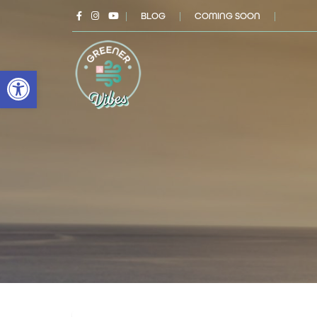
|
BLOG
|
COMING SOON
|
Open toolbar