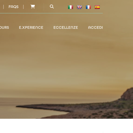
|
|
FAQS
OURS
E.XPERIENCE
ECCELLENZE
ACCEDI