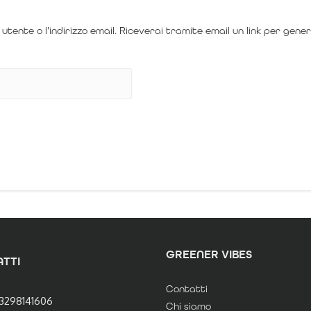
 utente o l'indirizzo email. Riceverai tramite email un link per gen
GREENER VIBES
TTI
Contatti
3298141606
Chi siamo