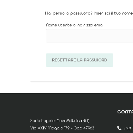
Hai perso la password? Inserisci il tuo nome
Nome utente o indirizzo email
RESETTARE LA PASSWORD
CONTA
Sede Legale: Novafeltria (RN)
Via XXIV Maggio 179 – Cap 47963
+39 