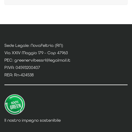
Sede Legale: Novafeltria (RN)
Via XXIV Maggio 179 – Cap 47963
PEC: greenervibessrl@legalmail.it
P.IVA: 04593200407
REA: Rn-424538
Il nostro impegno sostenibile