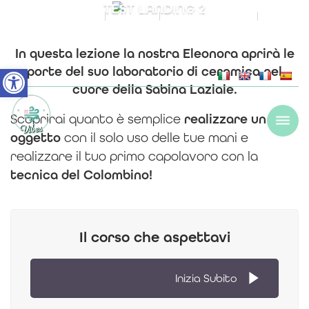
TEST LANDING 2
BLOG
COMING SOON
|
|
|
|
|
|
CHI SIAMO
IL NOSTRO IMPEGNO SOSTENIBILE
FAQS
In questa
lezione
la nostra
Eleonora
aprirà le
Open toolbar
porte del suo
laboratorio di ceramica
nel
cuore della
Sabina Laziale
.
Scoprirai quanto è semplice
realizzare un
oggetto
con il solo uso delle tue mani e
realizzare il tuo primo capolavoro con la
tecnica del Colombino!
Il corso che aspettavi
Inizia Subito